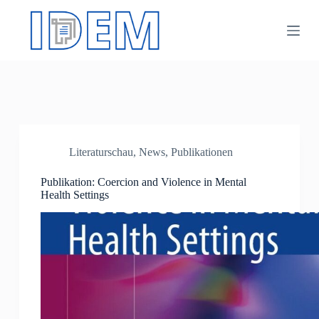
Z
u
m
I
n
h
a
l
t
s
p
Literaturschau
,
News
,
Publikationen
r
i
n
Publikation: Coercion and Violence in Mental
g
Health Settings
e
n