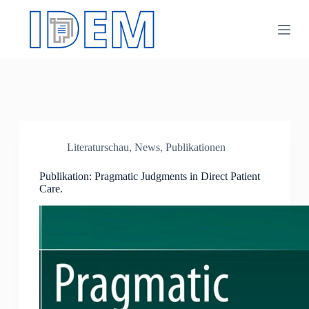
Z
u
m
I
n
h
a
l
t
s
p
Literaturschau
,
News
,
Publikationen
r
i
n
Publikation: Pragmatic Judgments in Direct Patient
g
Care.
e
n