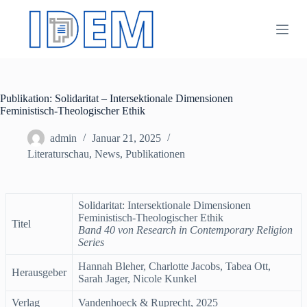
Z
u
m
I
n
h
a
Publikation: Solidaritat – Intersektionale Dimensionen
l
Feministisch-Theologischer Ethik
t
s
p
admin
Januar 21, 2025
r
Literaturschau
,
News
,
Publikationen
i
n
g
e
Solidaritat: Intersektionale Dimensionen
n
Feministisch-Theologischer Ethik
Titel
Band 40 von Research in Contemporary Religion
Series
Hannah Bleher, Charlotte Jacobs, Tabea Ott,
Herausgeber
Sarah Jager, Nicole Kunkel
Verlag
Vandenhoeck & Ruprecht, 2025