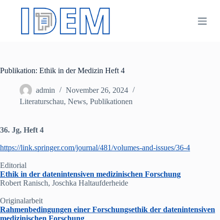
Z
u
m
I
n
h
a
Publikation: Ethik in der Medizin Heft 4
l
t
s
admin
November 26, 2024
p
Literaturschau
,
News
,
Publikationen
r
i
n
36. Jg, Heft 4
g
e
https://link.springer.com/journal/481/volumes-and-issues/36-4
n
Editorial
Ethik in der datenintensiven medizinischen Forschung
Robert Ranisch, Joschka Haltaufderheide
Originalarbeit
Rahmenbedingungen einer Forschungsethik der datenintensiven
medizinischen Forschung