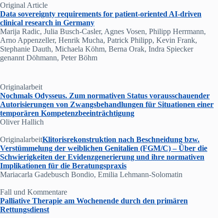
Original Article
Data sovereignty requirements for patient-oriented AI-driven
clinical research in Germany
Marija Radic, Julia Busch-Casler, Agnes Vosen, Philipp Herrmann,
Arno Appenzeller, Henrik Mucha, Patrick Philipp, Kevin Frank,
Stephanie Dauth, Michaela Köhm, Berna Orak, Indra Spiecker
genannt Döhmann, Peter Böhm
Originalarbeit
Nochmals Odysseus. Zum normativen Status vorausschauender
Autorisierungen von Zwangsbehandlungen für Situationen einer
temporären Kompetenzbeeinträchtigung
Oliver Hallich
Originalarbeit
Klitorisrekonstruktion nach Beschneidung bzw.
Verstümmelung der weiblichen Genitalien (FGM/C) – Über die
Schwierigkeiten der Evidenzgenerierung und ihre normativen
Implikationen für die Beratungspraxis
Mariacarla Gadebusch Bondio, Emilia Lehmann-Solomatin
Fall und Kommentare
Palliative Therapie am Wochenende durch den primären
Rettungsdienst