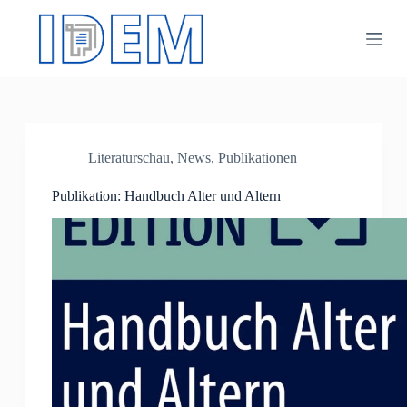
Z
u
m
I
n
h
a
l
t
Literaturschau
,
News
,
Publikationen
s
p
Publikation: Handbuch Alter und Altern
r
i
n
g
e
n