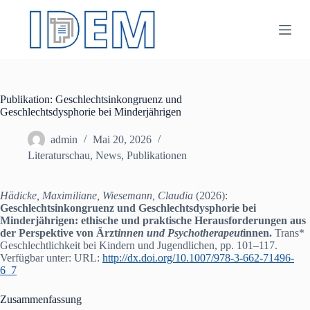
Z
u
m
I
n
h
a
Publikation: Geschlechtsinkongruenz und
l
Geschlechtsdysphorie bei Minderjährigen
t
s
p
admin
Mai 20, 2026
r
Literaturschau
,
News
,
Publikationen
i
n
g
Hädicke, Maximiliane, Wiesemann, Claudia
(2026):
e
Geschlechtsinkongruenz und Geschlechtsdysphorie bei
n
Minderjährigen: ethische und praktische Herausforderungen aus
der Perspektive von Ärzt
innen und Psychotherapeut
innen.
Trans*
Geschlechtlichkeit bei Kindern und Jugendlichen, pp. 101–117.
Verfügbar unter: URL:
http://dx.doi.org/10.1007/978-3-662-71496-
6_7
Zusammenfassung