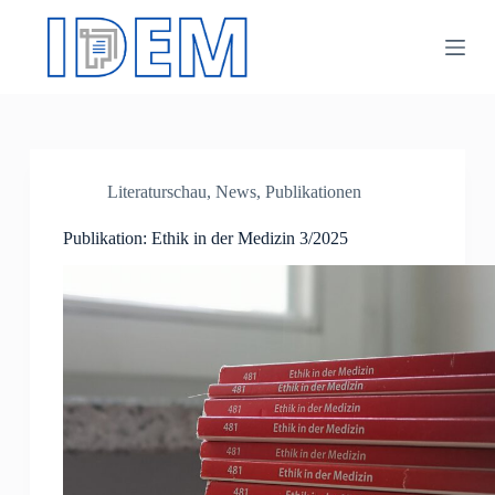
Z
u
m
I
n
h
a
l
t
Literaturschau
,
News
,
Publikationen
s
p
Publikation: Ethik in der Medizin 3/2025
r
i
n
g
e
n