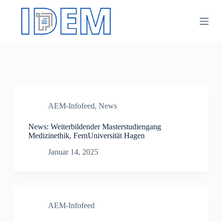
Z
u
m
I
n
h
a
l
t
s
p
AEM-Infofeed
,
News
r
i
n
News: Weiterbildender Masterstudiengang
g
Medizinethik, FernUniversität Hagen
e
Januar 14, 2025
n
AEM-Infofeed