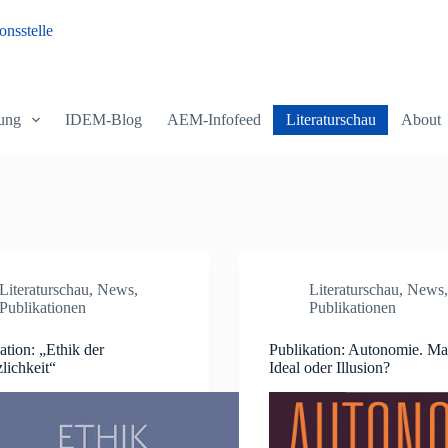
nsstelle
ung
IDEM-Blog
AEM-Infofeed
Literaturschau
About
Literaturschau
,
News
,
Literaturschau
,
News
,
Publikationen
Publikationen
ation: „Ethik der
Publikation: Autonomie. Ma
zlichkeit“
Ideal oder Illusion?