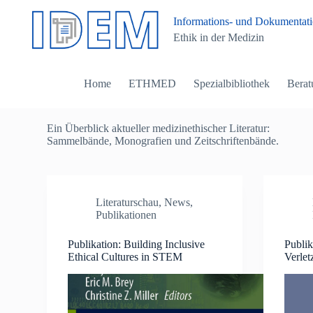
Z
Informations- und Dokumentatio
u
Ethik in der Medizin
m
I
n
h
Home
ETHMED
Spezialbibliothek
Berat
a
l
t
s
Ein Überblick aktueller medizinethischer Literatur:
p
Sammelbände, Monografien und Zeitschriftenbände.
r
i
n
g
e
Literaturschau
,
News
,
n
Publikationen
Publikation: Building Inclusive
Publik
Ethical Cultures in STEM
Verlet