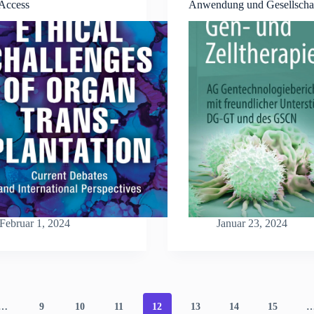
Access
Anwendung und Gesellscha
Februar 1, 2024
Januar 23, 2024
…
9
10
11
12
13
14
15