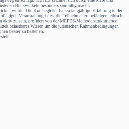
ngsweg einschlägt. MEFES zeichnet sich durch eine klare und
hiedenen Blickwinkeln besonders sinnfällig macht.
ickelt wurde. Die Kursbegleiter haben langjährige Erfahrung in der
nftägigen Veranstaltung ist es, die Teilnehmer zu befähigen, ethische
n aktiv zu sein, profitiert von der MEFES-Methode strukturierten
ittelt belastbares Wissen um die juristischen Rahmenbedingungen
onen besser zu bestehen.
tellt.