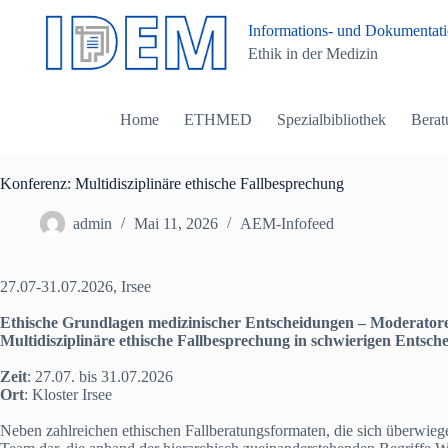
Z
Informations- und Dokumentatio
u
Ethik in der Medizin
m
I
n
h
Home
ETHMED
Spezialbibliothek
Berat
a
l
t
s
Konferenz: Multidisziplinäre ethische Fallbesprechung
p
r
admin
Mai 11, 2026
AEM-Infofeed
i
n
g
27.07-31.07.2026, Irsee
e
n
Ethische Grundlagen medizinischer Entscheidungen – Moderator
Multidisziplinäre ethische Fallbesprechung in schwierigen Entsc
Zeit
: 27.07. bis 31.07.2026
Ort
: Kloster Irsee
Neben zahlreichen ethischen Fallberatungsformaten, die sich überwie