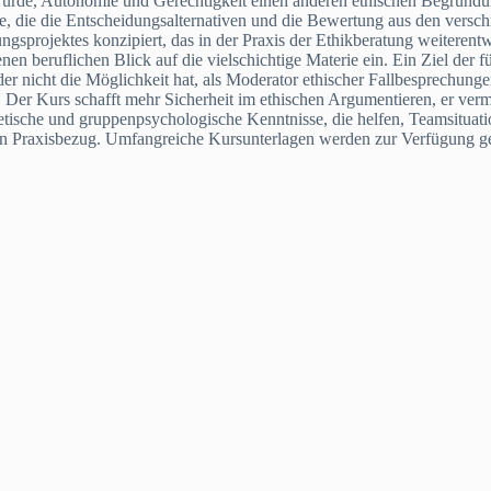
Würde, Autonomie und Gerechtigkeit einen anderen ethischen Begründu
de, die die Entscheidungsalternativen und die Bewertung aus den versc
sprojektes konzipiert, das in der Praxis der Ethikberatung weiterentw
n beruflichen Blick auf die vielschichtige Materie ein. Ein Ziel der fü
r nicht die Möglichkeit hat, als Moderator ethischer Fallbesprechunge
 Der Kurs schafft mehr Sicherheit im ethischen Argumentieren, er verm
tische und gruppenpsychologische Kenntnisse, die helfen, Teamsituati
en Praxisbezug. Umfangreiche Kursunterlagen werden zur Verfügung ges