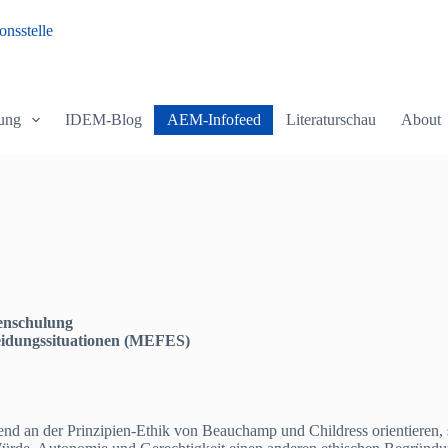
nsstelle
ung
IDEM-Blog
AEM-Infofeed
Literaturschau
About
enschulung
heidungssituationen (MEFES)
gend an der Prinzipien-Ethik von Beauchamp und Childress orientieren