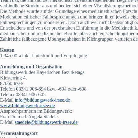
Team dar, die anhand der hierarchisch zueinanderstehenden Begriffe 
verbindliche Struktur aus und bedient sich einer Visualisierungsmetho
Die Methode wurde auf der Grundlage eines medizinethischen Forschung
Moderation ethischer Fallbesprechungen und bringen ihren jeweils eigene
Fallbesprechungen zu moderieren. Doch auch wer nicht beabsichtigt ode
Entscheidens und von der praxisnahen Einführung in die Medizinethik.
medizinischer und medizinnaher Berufe, aber auch entscheidungstheore
Zahlreiche fallbezogene Übungseinheiten in Kleingruppen vertiefen d
Kosten
1.345,00 ¤ inkl. Unterkunft und Verpflegung
Anmeldung und Organisation
Bildungswerk des Bayerischen Bezirketags
Klosterring 4,
87660 Irsee
Telefon 08341 906-694 bzw. -604 oder -608
Telefax 08341 906-605
E-Mail
info@bildungswerk-irsee.de
www.bildungswerk-irsee.de
Ansprechpartnerin im Bildungswerk:
Frau Dr. med. Angela Städele
E-Mail
staedele@bildungswerk-irsee.de
Veranstaltungsort