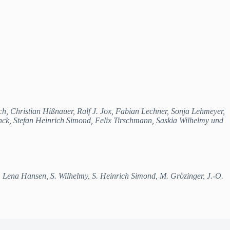
, Christian Hißnauer, Ralf J. Jox, Fabian Lechner, Sonja Lehmeyer,
enck, Stefan Heinrich Simond, Felix Tirschmann, Saskia Wilhelmy und
. Lena Hansen, S. Wilhelmy, S. Heinrich Simond, M. Grözinger, J.-O.