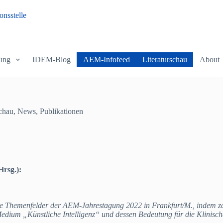
nsstelle
ung
IDEM-Blog
AEM-Infofeed
Literaturschau
About
schau
,
News
,
Publikationen
rsg.):
ne Themenfelder der AEM-Jahrestagung 2022 in Frankfurt/M., indem za
Medium „Künstliche Intelligenz“ und dessen Bedeutung für die Klinisch