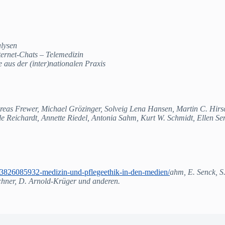
alysen
ternet-Chats – Telemedizin
 aus der (inter)nationalen Praxis
as Frewer, Michael Grözinger, Solveig Lena Hansen, Martin C. Hirsch
le Reichardt, Annette Riedel, Antonia Sahm, Kurt W. Schmidt, Ellen S
83826085932-medizin-und-pflegeethik-in-den-medien/
ahm, E. Senck, S
chner, D. Arnold-Krüger und anderen.