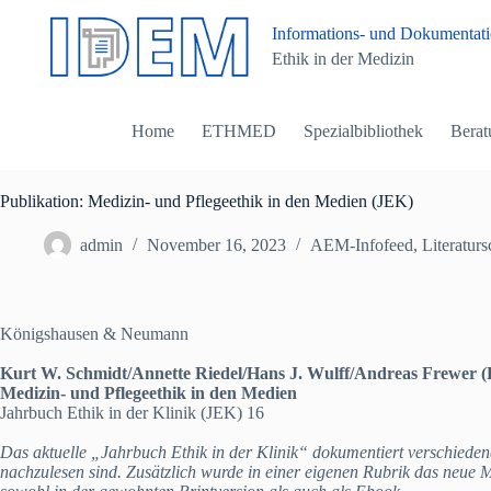
Z
Informations- und Dokumentatio
u
Ethik in der Medizin
m
I
n
h
Home
ETHMED
Spezialbibliothek
Berat
a
l
t
s
Publikation: Medizin- und Pflegeethik in den Medien (JEK)
p
r
admin
November 16, 2023
AEM-Infofeed
,
Literatur
i
n
g
e
Königshausen & Neumann
n
Kurt W. Schmidt/Annette Riedel/Hans J. Wulff/Andreas Frewer (H
Medizin- und Pflegeethik in den Medien
Jahrbuch Ethik in der Klinik (JEK) 16
Das aktuelle „Jahrbuch Ethik in der Klinik“ dokumentiert verschiede
nachzulesen sind. Zusätzlich wurde in einer eigenen Rubrik das neue 