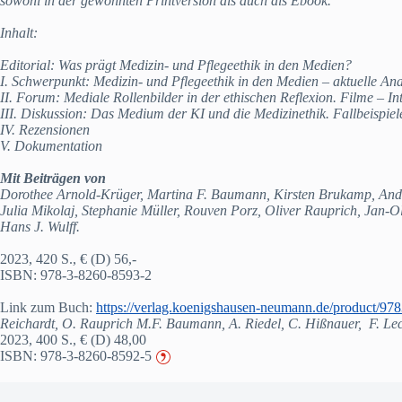
sowohl in der gewohnten Printversion als auch als Ebook.
Inhalt:
Editorial: Was prägt Medizin- und Pflegeethik in den Medien?
I. Schwerpunkt: Medizin- und Pflegeethik in den Medien – aktuelle An
II. Forum: Mediale Rollenbilder in der ethischen Reflexion. Filme – In
III. Diskussion: Das Medium der KI und die Medizinethik. Fallbeispiele
IV. Rezensionen
V. Dokumentation
Mit Beiträgen von
Dorothee Arnold-Krüger, Martina F. Baumann, Kirsten Brukamp, Andre
Julia Mikolaj, Stephanie Müller, Rouven Porz, Oliver Rauprich, Jan-O
Hans J. Wulff.
2023, 420 S., € (D) 56,-
ISBN: 978-3-8260-8593-2
Link zum Buch:
https://verlag.koenigshausen-neumann.de/product/97
Reichardt, O. Rauprich M.F. Baumann, A. Riedel, C. Hißnauer, F. Le
2023, 400 S., € (D) 48,00
ISBN: 978-3-8260-8592-5