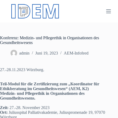
Z
u
m
I
n
h
a
Konferenz: Medizin- und Pflegeethik in Organisationen des
l
Gesundheitswesens
t
s
p
admin
Juni 19, 2023
AEM-Infofeed
r
i
n
27.-28.11.2023 Würzburg.
g
e
n
Teil-Modul für die Zertifizierung zum „Koordinator für
Ethikberatung im Gesundheitswesen“ (AEM, K2)
Medizin- und Pflegeethik in Organisationen des
Gesundheitswesens.
Zeit:
27.-28. November 2023
Ort:
Juliusspital Palliativakademie, Juliuspromenade 19, 97070
Würzburg