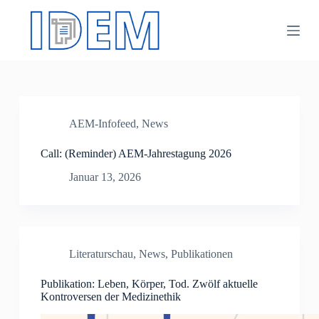
Z
u
m
I
n
h
a
l
t
AEM-Infofeed
,
News
s
p
Call: (Reminder) AEM-Jahrestagung 2026
r
i
Januar 13, 2026
n
g
e
n
Literaturschau
,
News
,
Publikationen
Publikation: Leben, Körper, Tod. Zwölf aktuelle
Kontroversen der Medizinethik