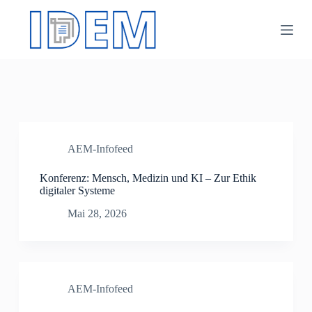
Z
u
m
I
n
h
a
l
t
s
p
AEM-Infofeed
r
i
n
Konferenz: Mensch, Medizin und KI – Zur Ethik
g
digitaler Systeme
e
Mai 28, 2026
n
AEM-Infofeed