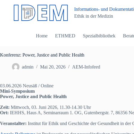
Z
Informations- und Dokumentatio
u
Ethik in der Medizin
m
I
n
h
Home
ETHMED
Spezialbibliothek
Berat
a
l
t
s
Konferenz: Power, Justice and Public Health
p
r
admin
Mai 20, 2026
AEM-Infofeed
i
n
g
03.06.2026 Neusäß / Online
e
Mini-Symposium
n
Power, Justice and Public Health
Zeit:
Mittwoch, 03. Juni 2026, 11.30-14.30 Uhr
Ort:
IEHHS, Haus A, Seminarraum 1. OG, Gutenbergstr. 7, 86356 Ne
Veranstalter:
Institut für Ethik und Geschichte der Gesundheit in der