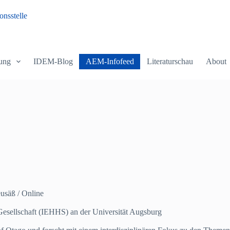
nsstelle
ung
IDEM-Blog
AEM-Infofeed
Literaturschau
About
usäß / Online
 Gesellschaft (IEHHS) an der Universität Augsburg