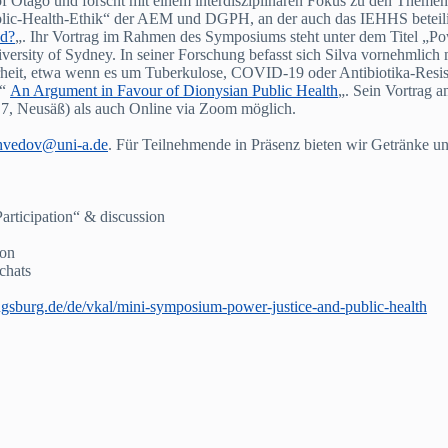
of Otago und forscht mit einem interdisziplinären Fokus zu den Themen
blic-Health-Ethik“ der AEM und DGPH, an der auch das IEHHS beteiligt 
od?
„. Ihr Vortrag im Rahmen des Symposiums steht unter dem Titel „Power
niversity of Sydney. In seiner Forschung befasst sich Silva vornehmlic
heit, etwa wenn es um Tuberkulose, COVID-19 oder Antibiotika-Resist
 “
An Argument in Favour of Dionysian Public Health
„. Sein Vortrag 
7, Neusäß) als auch Online via Zoom möglich.
hvedov@uni-a.de
. Für Teilnehmende in Präsenz bieten wir Getränke u
Participation“ & discussion
ion
 chats
ugsburg.de/de/vkal/mini-symposium-power-justice-and-public-health