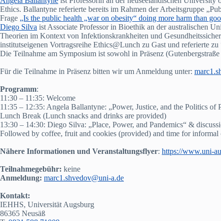
Angela Ballantyne
ist Professorin an der neuseeländischen University 
Ethics. Ballantyne referierte bereits im Rahmen der Arbeitsgruppe „Pu
Frage
„Is the public health „war on obesity“ doing more harm than go
Diego Silva
ist Associate Professor in Bioethik an der australischen U
Theorien im Kontext von Infektionskrankheiten und Gesundheitssicher
institutseigenen Vortragsreihe Ethics@Lunch zu Gast und referierte zu
Die Teilnahme am Symposium ist sowohl in Präsenz (Gutenbergstraße 
Für die Teilnahme in Präsenz bitten wir um Anmeldung unter:
marc1.s
Programm
:
11:30 – 11:35: Welcome
11:35 – 12:35: Angela Ballantyne: „Power, Justice, and the Politics of 
Lunch Break (Lunch snacks and drinks are provided)
13:30 – 14:30: Diego Silva: „Place, Power, and Pandemics“ & discuss
Followed by coffee, fruit and cookies (provided) and time for informal
Nähere Informationen und Veranstaltungsflyer
:
https://www.uni-a
Teilnahmegebühr:
keine
Anmeldung:
marc1.shvedov@uni-a.de
Kontakt:
IEHHS, Universität Augsburg
86365 Neusäß