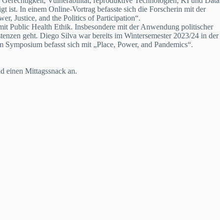
 Gerechtigkeit, Vulnerabilität, reproduktive Technologien, KI und Data
ist. In einem Online-Vortrag befasste sich die Forscherin mit der
, Justice, and the Politics of Participation“.
h mit Public Health Ethik. Insbesondere mit der Anwendung politischer
enzen geht. Diego Silva war bereits im Wintersemester 2023/24 in der
am Symposium befasst sich mit „Place, Power, and Pandemics“.
nd einen Mittagssnack an.