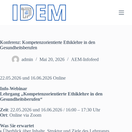
Z
u
m
I
n
h
a
Konferenz: Kompetenzorientierte Ethiklehre in den
l
Gesundheitsberufen
t
s
p
admin
Mai 20, 2026
AEM-Infofeed
r
i
n
22.05.2026 und 16.06.2026 Online
g
e
Info-Webinar
n
Lehrgang „Kompetenzorientierte Ethiklehre in den
Gesundheitsberufen“
Zeit
: 22.05.2026 und 16.06.2026 / 16:00 – 17:30 Uhr
Ort
: Online via Zoom
Was Sie erwartet
• Überblick über Inhalte, Struktur und Ziele des Lehrgangs