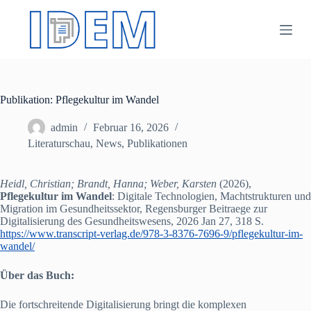
Z
u
m
I
n
h
a
Publikation: Pflegekultur im Wandel
l
t
s
admin
Februar 16, 2026
p
Literaturschau
,
News
,
Publikationen
r
i
n
Heidl, Christian; Brandt, Hanna; Weber, Karsten
(2026),
g
Pflegekultur im Wandel
: Digitale Technologien, Machtstrukturen und
e
Migration im Gesundheitssektor, Regensburger Beitraege zur
n
Digitalisierung des Gesundheitswesens, 2026 Jan 27, 318 S.
https://www.transcript-verlag.de/978-3-8376-7696-9/pflegekultur-im-
wandel/
Über das Buch:
Die fortschreitende Digitalisierung bringt die komplexen