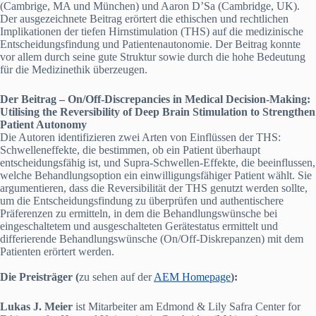
(Cambrige, MA und München) und Aaron D’Sa (Cambridge, UK).
Der ausgezeichnete Beitrag erörtert die ethischen und rechtlichen
Implikationen der tiefen Hirnstimulation (THS) auf die medizinische
Entscheidungsfindung und Patientenautonomie. Der Beitrag konnte
vor allem durch seine gute Struktur sowie durch die hohe Bedeutung
für die Medizinethik überzeugen.
Der Beitrag – On/Off-Discrepancies in Medical Decision-Making:
Utilising the Reversibility of Deep Brain Stimulation to Strengthen
Patient Autonomy
Die Autoren identifizieren zwei Arten von Einflüssen der THS:
Schwelleneffekte, die bestimmen, ob ein Patient überhaupt
entscheidungsfähig ist, und Supra-Schwellen-Effekte, die beeinflussen,
welche Behandlungsoption ein einwilligungsfähiger Patient wählt. Sie
argumentieren, dass die Reversibilität der THS genutzt werden sollte,
um die Entscheidungsfindung zu überprüfen und authentischere
Präferenzen zu ermitteln, in dem die Behandlungswünsche bei
eingeschaltetem und ausgeschalteten Gerätestatus ermittelt und
differierende Behandlungswünsche (On/Off-Diskrepanzen) mit dem
Patienten erörtert werden.
Die Preisträger (
zu sehen auf der
AEM Homepage
):
Lukas J. Meier
ist Mitarbeiter am Edmond & Lily Safra Center for