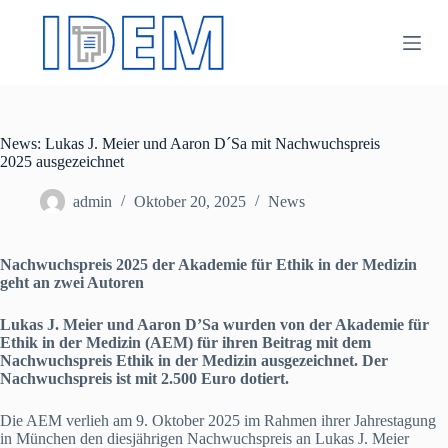
Z
u
m
I
n
h
a
News: Lukas J. Meier und Aaron D´Sa mit Nachwuchspreis
l
2025 ausgezeichnet
t
s
p
admin
Oktober 20, 2025
News
r
i
n
Nachwuchspreis 2025 der Akademie für Ethik in der Medizin
g
geht an zwei Autoren
e
n
Lukas J. Meier und Aaron D’Sa wurden von der Akademie für
Ethik in der Medizin (AEM) für ihren Beitrag mit dem
Nachwuchspreis Ethik in der Medizin ausgezeichnet. Der
Nachwuchspreis ist mit 2.500 Euro dotiert.
Die AEM verlieh am 9. Oktober 2025 im Rahmen ihrer Jahrestagung
in München den diesjährigen Nachwuchspreis an Lukas J. Meier