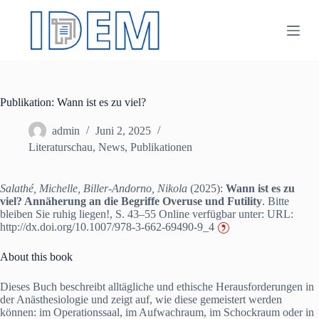
Z
u
m
I
n
h
a
Publikation: Wann ist es zu viel?
l
t
s
admin
Juni 2, 2025
p
Literaturschau
,
News
,
Publikationen
r
i
n
Salathé, Michelle, Biller-Andorno, Nikola
(2025):
Wann ist es zu
g
viel? Annäherung an die Begriffe Overuse und Futility
. Bitte
e
bleiben Sie ruhig liegen!, S. 43–55 Online verfügbar unter: URL:
n
http://dx.doi.org/10.1007/978-3-662-69490-9_4
About this book
Dieses Buch beschreibt alltägliche und ethische Herausforderungen in
der Anästhesiologie und zeigt auf, wie diese gemeistert werden
können: im Operationssaal, im Aufwachraum, im Schockraum oder in