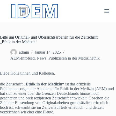
Z
u
m
I
n
h
a
Bitte um Original- und Übersichtsarbeiten für die Zeitschrift
l
„Ethik in der Medizin“
t
s
p
admin
Januar 14, 2025
r
AEM-Infofeed
,
News
,
Publizieren in der Medizinethik
i
n
g
Liebe Kolleginnen und Kollegen,
e
n
die Zeitschrift
„Ethik in der Medizin“
ist das offizielle
Publikationsorgan der Akademie für Ethik in der Medizin (AEM) und
hat sich zu einer über die Grenzen Deutschlands hinaus hoch
geachteten und breit rezipierten Zeitschrift entwickelt. Obschon die
Zahl der Einsendung von Originalarbeiten grundsätzlich erfreulich
hoch ist, schwankt sie im Zeitverlauf teils erheblich, und derzeit
verzeichnen wir eher eine Flaute.