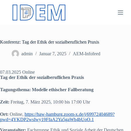
Z
u
m
I
n
h
a
Konferenz: Tag der Ethik der sozialberuflichen Praxis
l
t
s
admin
Januar 7, 2025
AEM-Infofeed
p
r
i
07.03.2025 Online
n
Tag der Ethik der sozialberuflichen Praxis
g
e
Tagungsthema: Modelle ethischer Fallberatung
n
Zeit:
Freitag, 7. März 2025, 10:00 bis 17:00 Uhr
Ort:
Online,
https://haw-hamburg.zoom-x.de/j/69972404689?
pwd=4YKDP2wsIwy19FfaA2Ya5gaWb4bUoO.1
Veranstalter:
Fachgruppe Ethik und Soziale Arbeit der Deutschen