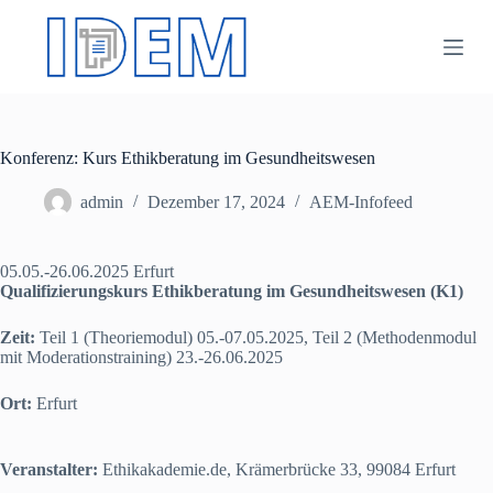
Z
u
m
I
n
h
a
Konferenz: Kurs Ethikberatung im Gesundheitswesen
l
t
s
admin
Dezember 17, 2024
AEM-Infofeed
p
r
i
05.05.-26.06.2025 Erfurt
n
Qualifizierungskurs Ethikberatung im Gesundheitswesen (K1)
g
e
Zeit:
n
Teil 1 (Theoriemodul) 05.-07.05.2025, Teil 2 (Methodenmodul
mit Moderationstraining) 23.-26.06.2025
Ort:
Erfurt
Veranstalter:
Ethikakademie.de, Krämerbrücke 33, 99084 Erfurt