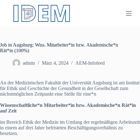
Z
u
m
I
n
h
a
Job in Augsburg: Wiss. Mitarbeiter*in bzw. Akademische*n
l
Rät*in (100%)
t
s
p
admin
März 4, 2024
AEM-Infofeed
r
i
n
An der Medizinischen Fakultät der Universität Augsburg ist am Institut
g
für Ethik und Geschichte der Gesundheit in der Gesellschaft zum
e
nächstmöglichen Zeitpunkt eine Stelle für eine*n
n
Wissenschaftliche*n Mitarbeiter*in bzw. Akademische*n Rät*in
auf Zeit
im Bereich Ethik der Medizin im Umfang der regelmäßigen Arbeitszeit
in einem auf drei Jahre befristeten Beschäftigungsverhältnis zu
besetzen.